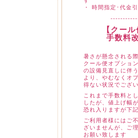
す
・ 時間指定･代金
-----------
【クール
手数料
暑さが懸念される
クール便オプショ
の設備見直しに伴
より、やむなくオ
得ない状況でござ
これまで手数料と
したが、値上げ幅
恐れ入りますが下
ご利用者様にはご
ざいませんが、ご
お願い致します