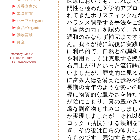
医療においても、これまで
芳香蒸留水
門性を極めた医学的アプロ
エコ雑貨
れてきたホリスティックな
ハーブ/Organic
バランス調整する手法をご
食品/Organic
「自然の力」を認めて、さ
動物実験
調和のみならず補完まです
募金
ん。我々が特に戦後に実践
に利己的で、自然との調和
Pharmacy GLOBA
を利用もしくは克服する態
TEL 087-815-8125
FAX 020-4622-5805
右肩上がりといった流行語
いましたが、歴史的に見る
に富み人徳を備えた歩みや
長期の青年のような勢いの
導に物質的な豊かさを得た
が陰にこもり、真の豊かさ
燥な副産物も生み出しまし
が実現しましたが、それ以
ロック（拮抗）する製剤を
ぎ、その後は自らの体力に
うものです。完治するまで