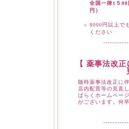
全国一律1５00
円）
8000円以上
ください
-----------
【 薬事法改
随時薬事法改正に
店内配置等の見直し
ばらくホームペー
がございます。何
-----------