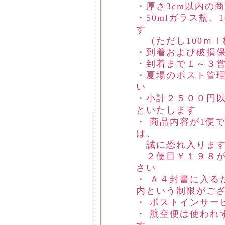
・厚さ3cm以内の
・50mlガラス瓶、
す
（ただし100ｍｌ
・到着および破損
・到着まで１～３
・夏場のポスト管
い
・小計２５００円以
といたします
・ 商品内容が1便
は、
誠に恐れ入ります
２便目￥１９８が
さい
・ Ａ４封書に入る
内という制限がご
・ ポストインサー
・ 航空便は使われ