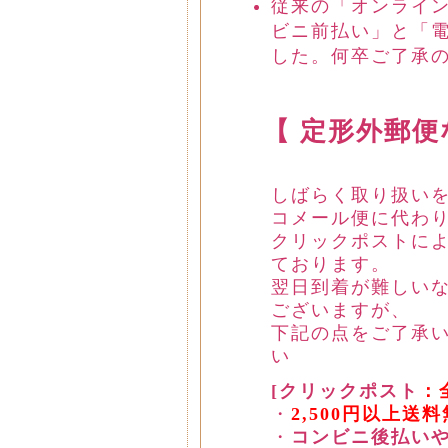
従来の「オンライ
ビニ前払い」と「
した。何卒ご了承
【 定形外郵
しばらく取り扱い
コメール便に代わ
クリックポストに
ております。
翌日到着が難しい
ございますが、
下記の点をご了承
い
[クリックポスト
：
・
2,500円以上送
・
コンビニ後払い