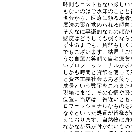
時間もコストもない厳しい
もないのはご承知のことと
名分から、医療に頼る患者
魔法の薬が求められる傾向
そんなに享楽的なものばか
態度はどうしても弱くなら
ず生命までも、貨幣もしく
でもございます。結局「ご
うな言葉と笑顔で自宅療養
いプロフェッショナルが求
しかも時間と貨幣を使って
と資本主義社会はあざ笑う
成長という数字をこれまた
現場にまで、その心情や努
位置に当店は一番近いとも
ロフェッショナルなものを
なぐといった処置が皆様が
えております。自然物は身
なかなか気が付かないもの