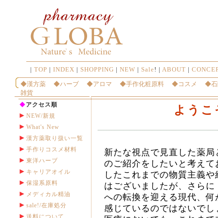
|
TOP
|
INDEX
|
SHOPPING
|
NEW
|
Sale
! |
ABOUT
|
CONCE
◆漢方薬
◆ハーブ
◆アロマ
◆手作化粧原料
◆コスメ
◆石
雑貨
◆
アクセス順
ようこ
NEW/新規
What's New
漢方薬取り扱い一覧
手作りコスメ材料
新たな視点で見直した薬局
東洋ハーブ
のご紹介をしたいと考えて
キャリアオイル
したこれまでの物質主義や
保湿系原料
はございましたが、さらに
メディカル精油
への転換を迎える現代、何
sale!/在庫処分
感じているのではないでし
送料について